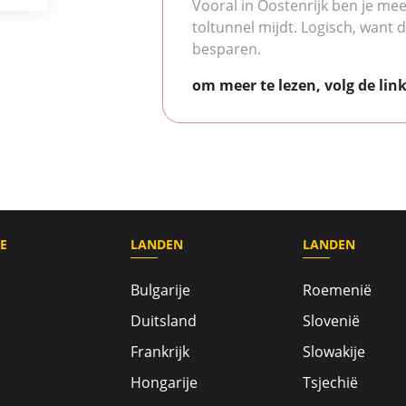
Vooral in Oostenrijk ben je mee
toltunnel mijdt. Logisch, want d
besparen.
om meer te lezen, volg de lin
E
LANDEN
LANDEN
Bulgarije
Roemenië
Duitsland
Slovenië
Frankrijk
Slowakije
Hongarije
Tsjechië