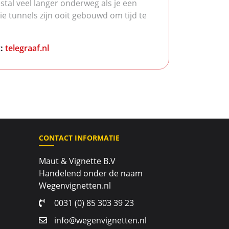
stal veel langer onderweg als je een
ie tunnels zijn ooit gebouwd om tijd te
k:
telegraaf.nl
CONTACT INFORMATIE
Maut & Vignette B.V
Handelend onder de naam
Wegenvignetten.nl
0031 (0) 85 303 39 23
info@wegenvignetten.nl