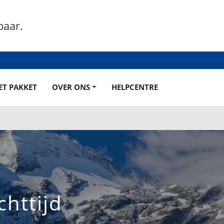
baar.
ET PAKKET
OVER ONS
HELPCENTRE
chttijd