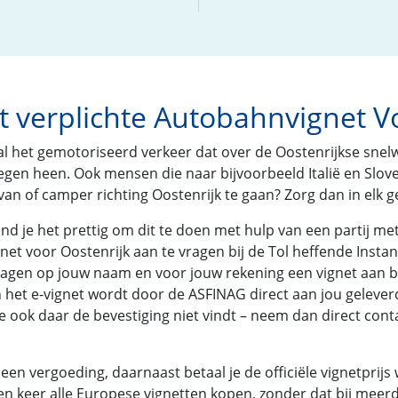
et verplichte Autobahnvignet V
 al het gemotoriseerd verkeer dat over de Oostenrijkse snel
egen heen. Ook mensen die naar bijvoorbeeld Italië en Sloven
n of camper richting Oostenrijk te gaan? Zorg dan in elk gev
vind je het prettig om dit te doen met hulp van een partij 
t voor Oostenrijk aan te vragen bij de Tol heffende Instant
n op jouw naam en voor jouw rekening een vignet aan bij d
 het e-vignet wordt door de ASFINAG direct aan jou geleverd
e ook daar de bevestiging niet vindt – neem dan direct cont
een vergoeding, daarnaast betaal je de officiële vignetprijs 
een keer alle Europese vignetten kopen, zonder dat bij mee