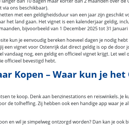
je langer dan 10 dagen maar korter dan 2 maanden over de Oo
t via ons beschikbaar).
gnetten met een geldigheidsduur van een jaar zijn geschikt v
naar het land gaan. Het vignet is een kalenderjaar geldig, i
 maanden, bijvoorbeeld van 1 December 2025 tot 31 Januari 2
ite kun je eenvoudig bereken hoeveel dagen je nodig hebt e
jij een vignet voor Ostenrijk dat direct geldig is op de door
el vandaag nog, een geldig en officieel vignet krijgt. Let we
e officieel bevestigd hebt.
ar Kopen – Waar kun je het 
atsen te koop. Denk aan benzinestations en reiswinkels. Je k
oor de tolheffing. Zij hebben ook een handige app waar je al
oon en wil je simpelweg ontzorgd worden? Dan kan je ook bij