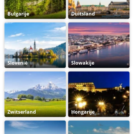
Bulgarije
Duitsland
Slovenië
Slowakije
Zwitserland
Hongarije