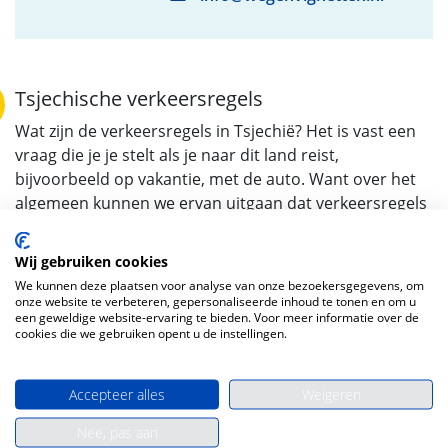
Tsjechische verkeersregels
Wat zijn de verkeersregels in Tsjechië? Het is vast een
vraag die je je stelt als je naar dit land reist,
bijvoorbeeld op vakantie, met de auto. Want over het
algemeen kunnen we ervan uitgaan dat verkeersregels
in verschillende landen redelijk overeenkomen, er zijn
ook altijd verschillen. Wij hebben een uitgebreid
Wij gebruiken cookies
overzicht gemaakt van de verkeersregels in de
We kunnen deze plaatsen voor analyse van onze bezoekersgegevens, om
Tsjechische Republiek.
onze website te verbeteren, gepersonaliseerde inhoud te tonen en om u
een geweldige website-ervaring te bieden. Voor meer informatie over de
cookies die we gebruiken opent u de instellingen.
Verkeersboetes
Accepteer alles
Weigeren
Ook als je in Tsjechië een verkeersovertreding maakt,
loop je het risico om een verkeersboete te krijgen.
Nee, pas aan