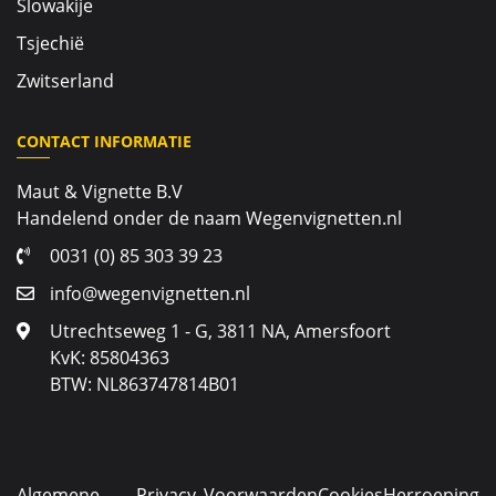
Slowakije
Tsjechië
Zwitserland
CONTACT INFORMATIE
Maut & Vignette B.V
Handelend onder de naam Wegenvignetten.nl
0031 (0) 85 303 39 23
info@wegenvignetten.nl
Utrechtseweg 1 - G, 3811 NA, Amersfoort
KvK: 85804363
BTW: NL863747814B01
Algemene
Privacy
Voorwaarden
Cookies
Herroeping