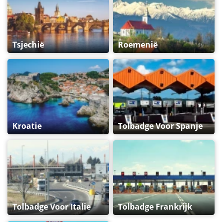
Tsjechië
Roemenië
Kroatie
Tolbadge Voor Spanje
Tolbadge Voor Italie
Tolbadge Frankrijk