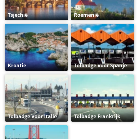
Tsjechië
Roemenië
Kroatie
Tolbadge Voor Spanje
Tolbadge Voor Italie
Tolbadge Frankrijk