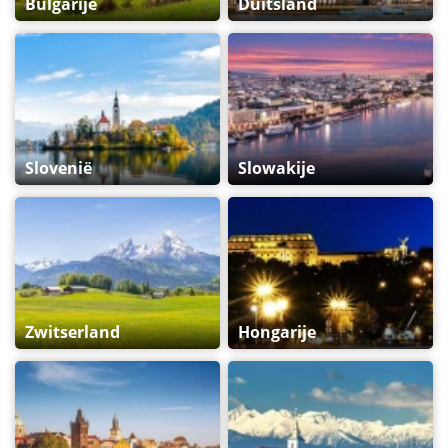
Bulgarije
Duitsland
Slovenië
Slowakije
Zwitserland
Hongarije