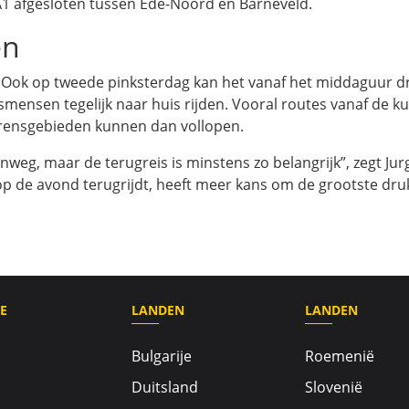
A1 afgesloten tussen Ede-Noord en Barneveld.
en
. Ook op tweede pinksterdag kan het vanaf het middaguur d
ensen tegelijk naar huis rijden. Vooral routes vanaf de ku
grensgebieden kunnen dan vollopen.
eg, maar de terugreis is minstens zo belangrijk”, zegt Jur
op de avond terugrijdt, heeft meer kans om de grootste dru
E
LANDEN
LANDEN
Bulgarije
Roemenië
Duitsland
Slovenië