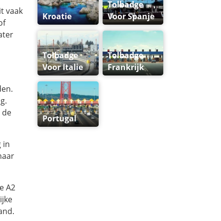
Tolbadge
t vaak
Kroatie
Voor Spanje
of
ater
Tolbadge
Tolbadge
Voor Italie
Frankrijk
den.
g.
 de
Portugal
 in
naar
de A2
ijke
and.