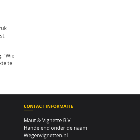
ruk
st,
g. “Wie
kte te
CONTACT INFORMATIE
Maut & Vignette B.V
Handelend onder de naam
Wegenvignetten.nl