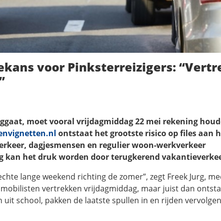
ekans voor Pinksterreizigers: “Vertr
”
ggaat, moet vooral vrijdagmiddag 22 mei rekening hou
nvignetten.nl
ontstaat het grootste risico op files aan 
erkeer, dagjesmensen en regulier woon-werkverkeer
 kan het druk worden door terugkerend vakantieverkee
echte lange weekend richting de zomer”, zegt Freek Jurg, me
omobilisten vertrekken vrijdagmiddag, maar juist dan ontsta
uit school, pakken de laatste spullen in en rijden vervolge