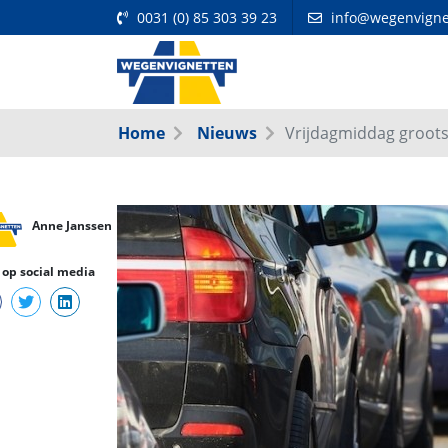
0031 (0) 85 303 39 23
info@wegenvigne
Home
Nieuws
Vrijdagmiddag grootst
Anne Janssen
 op social media