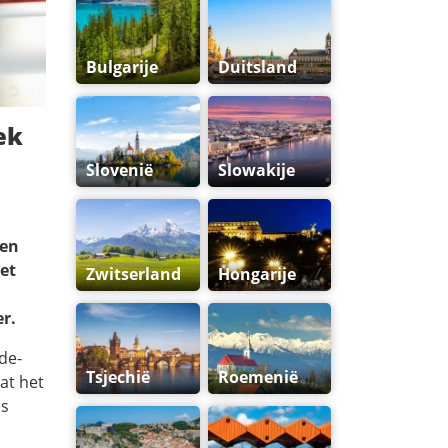
Bulgarije
Duitsland
ek
Slovenië
Slowakije
den
het
Zwitserland
Hongarije
r.
de-
Tsjechië
Roemenië
at het
ns