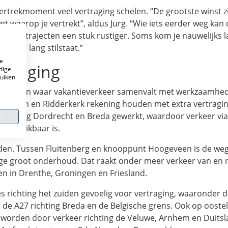
rtrekmoment veel vertraging schelen. “De grootste winst zi
t waarop je vertrekt”, aldus Jurg. “Wie iets eerder weg kan 
ommige trajecten een stuk rustiger. Soms kom je nauwelijks l
 minder lang stilstaat.”
e
rtraging
dige
ruiken
op wegen waar vakantieverkeer samenvalt met werkzaamhe
tterdam en Ridderkerk rekening houden met extra vertragin
richting Dordrecht en Breda gewerkt, waardoor verkeer via
n
k beschikbaar is.
den. Tussen Fluitenberg en knooppunt Hoogeveen is de weg
wege groot onderhoud. Dat raakt onder meer verkeer van en 
n in Drenthe, Groningen en Friesland.
s richting het zuiden gevoelig voor vertraging, waaronder 
de A27 richting Breda en de Belgische grens. Ook op oostel
k worden door verkeer richting de Veluwe, Arnhem en Duitsl