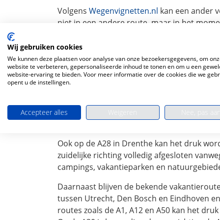
Volgens
Wegenvignetten.nl
kan een ander ve
niet in een andere route, maar in het momen
juist wacht tot na de avondspits, rijdt op s
aan als je na de spits vertrekt, terwijl je veel
Wij gebruiken cookies
We kunnen deze plaatsen voor analyse van onze bezoekersgegevens, om onz
Vooral hier kans op ve
website te verbeteren, gepersonaliseerde inhoud te tonen en om u een gewel
website-ervaring te bieden. Voor meer informatie over de cookies die we geb
opent u de instellingen.
De grootste knelpunten worden verwacht 
Zo moeten automobilisten op de A16 bij Ro
Tussen Terbregseplein en Ridderkerk wordt 
Accepteer alles
Weigeren
Nee, pas aa
parallelrijbaan moet en slechts één rijstroo
Ook op de A28 in Drenthe kan het druk wor
zuidelijke richting volledig afgesloten van
campings, vakantieparken en natuurgebiede
Daarnaast blijven de bekende vakantieroute
tussen Utrecht, Den Bosch en Eindhoven en 
routes zoals de A1, A12 en A50 kan het dru