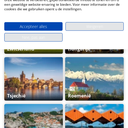
Slovenië
Slowakije
een geweldige website-ervaring te bieden. Voor meer informatie over de
cookies die we gebruiken opent u de instellingen.
Accepteer alles
Weigeren
Nee, pas aan
Zwitserland
Hongarije
Tsjechië
Roemenië