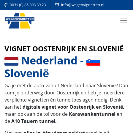
0031 (0) 85 303 39 23
info@wegenvignetten.nl
VIGNET OOSTENRIJK EN SLOVENIË
Nederland -
Slovenië
Ga je met de auto vanuit Nederland naar Slovenië? Dan
kom je onderweg door Oostenrijk en heb je meerdere
verplichte vignetten én tunneltoeslagen nodig. Denk
aan het
digitale vignet voor Oostenrijk en Slovenië,
maar ook aan de tol voor de
Karawankentunnel
en
de
A10 Tauern tunnel.
Met ons
alles-in-één vignet pakket
regel je dit