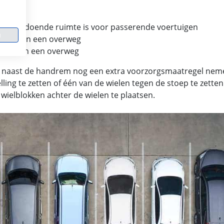
onvoldoende ruimte is voor passerende voertuigen
n
eter van een overweg
eter van een overweg
je naast de handrem nog een extra voorzorgsmaatregel nem
ling te zetten of één van de wielen tegen de stoep te zetten.
wielblokken achter de wielen te plaatsen.