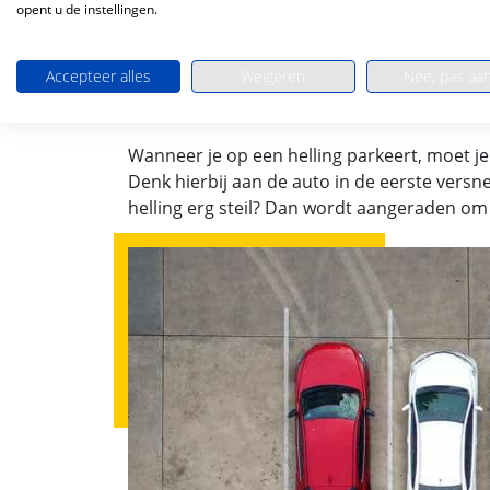
Een brug
opent u de instellingen.
Wegen buiten de bebouwde kom
Wegen binnen de bebouwde kom waar 
Accepteer alles
Weigeren
Nee, pas aa
Binnen de bebouwde kom: Op, of 20 m
Buiten de bebouwde kom: Op, of 50 m
Wanneer je op een helling parkeert, moet 
Denk hierbij aan de auto in de eerste versnel
helling erg steil? Dan wordt aangeraden om 