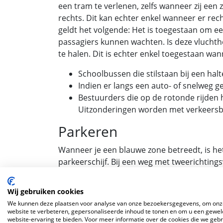
een tram te verlenen, zelfs wanneer zij een
rechts. Dit kan echter enkel wanneer er rech
geldt het volgende: Het is toegestaan om ee
passagiers kunnen wachten. Is deze vluchthe
te halen. Dit is echter enkel toegestaan wan
Schoolbussen die stilstaan bij een hal
Indien er langs een auto- of snelweg ge
Bestuurders die op de rotonde rijden 
Uitzonderingen worden met verkeers
Parkeren
Wanneer je een blauwe zone betreedt, is he
parkeerschijf. Bij een weg met tweerichting
parkeren. Bij een eenrichtingsweg mag dit w
1,50 meter ruimte over te blijven voor nad
Wij gebruiken cookies
Parkeren is verboden op 
We kunnen deze plaatsen voor analyse van onze bezoekersgegevens, om onz
website te verbeteren, gepersonaliseerde inhoud te tonen en om u een gewel
website-ervaring te bieden. Voor meer informatie over de cookies die we geb