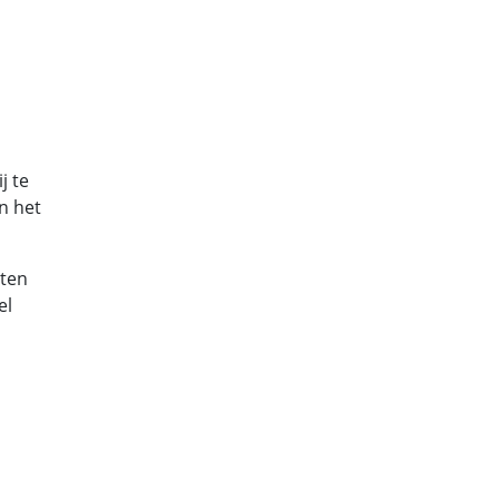
j te
n het
sten
el