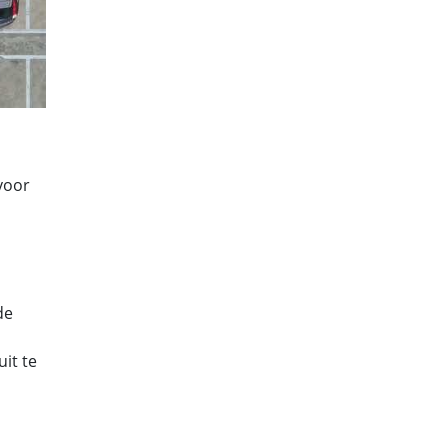
 voor
de
uit te