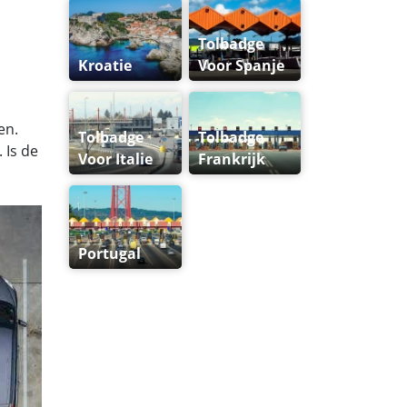
Tolbadge
Kroatie
Voor Spanje
en.
Tolbadge
Tolbadge
 Is de
Voor Italie
Frankrijk
Portugal