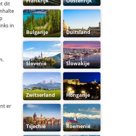
Frankrijk
Oostenrijk
t dit
amhalte
op
inks in
Bulgarije
Duitsland
n.
Slovenië
Slowakije
Zwitserland
Hongarije
nt er
Tsjechië
Roemenië