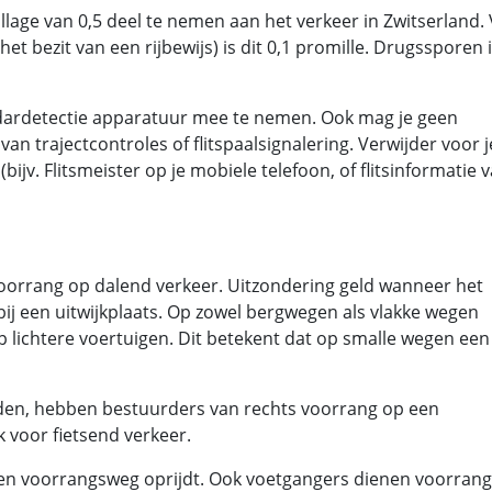
lage van 0,5 deel te nemen aan het verkeer in Zwitserland.
et bezit van een rijbewijs) is dit 0,1 promille. Drugssporen 
adardetectie apparatuur mee te nemen. Ook mag je geen
 trajectcontroles of flitspaalsignalering. Verwijder voor j
ijv. Flitsmeister op je mobiele telefoon, of flitsinformatie v
d voorrang op dalend verkeer. Uitzondering geld wanneer het
bij een uitwijkplaats. Op zowel bergwegen als vlakke wegen
lichtere voertuigen. Dit betekent dat op smalle wegen een
den, hebben bestuurders van rechts voorrang op een
k voor fietsend verkeer.
e een voorrangsweg oprijdt. Ook voetgangers dienen voorran