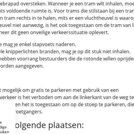
 zebrapad oversteken. Wanneer je een tram wilt inhalen, moe
ts voldoende ruimte is. Voor trams die stilstaan bij een tr
n tram rechts in te halen, mits er een vluchtheuvel is waar
uvel niet aanwezig, is het ook toegestaan om de tram van l
neer dit geen onveilige verkeerssituatie oplevert.
te mag je enkel stapvoets naderen.
le knipperlichten branden, mag je op dit stuk niet inhalen.
hebben voorrang bestuurders die de rotonde willen oprijde
borden aangegeven.
t mogelijk om gratis te parkeren met gebruik van een
sverkeer is het verboden om aan de linkerkant van de weg te
el. Indien het is toegestaan om op de stoep te parkeren, die
erende voetgangers.
de volgende plaatsen:
e
dige
ruiken