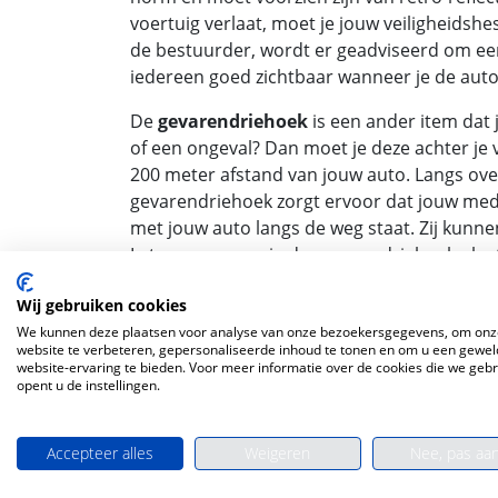
voertuig verlaat, moet je jouw veiligheidshes
de bestuurder, wordt er geadviseerd om een
iedereen goed zichtbaar wanneer je de au
De
gevarendriehoek
is een ander item dat 
of een ongeval? Dan moet je deze achter je 
200 meter afstand van jouw auto. Langs over
gevarendriehoek zorgt ervoor dat jouw med
met jouw auto langs de weg staat. Zij kunn
Let op: wanneer je de gevarendriehoek plaa
lopen, moet je een veiligheidshesje dragen.
Wij gebruiken cookies
Een
verbanddoos
is niet alleen verplicht, 
We kunnen deze plaatsen voor analyse van onze bezoekersgegevens, om onz
website te verbeteren, gepersonaliseerde inhoud te tonen en om u een gewel
pleisters en verband bij de hand. Met de w
website-ervaring te bieden. Voor meer informatie over de cookies die we geb
redden. Nog een tip! Zorg dat er een mitell
opent u de instellingen.
een skiongeluk. Zorg dus dat deze compleet 
Heb je een huurauto? Check dan even voor de 
Accepteer alles
Weigeren
Nee, pas aa
het kan zo zijn dat de vorige huurder een ve