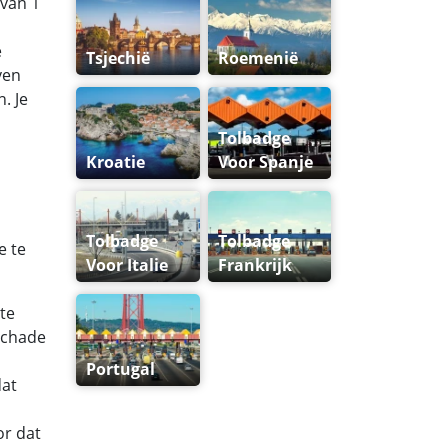
 van 1
n
e
Tsjechië
Roemenië
ven
. Je
Tolbadge
Kroatie
Voor Spanje
Tolbadge
Tolbadge
e te
Voor Italie
Frankrijk
 te
schade
Portugal
dat
or dat