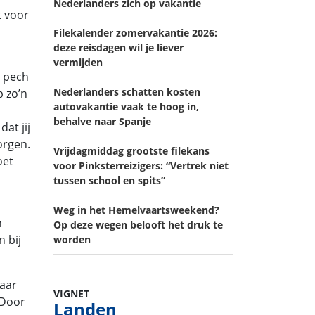
Nederlanders zich op vakantie
t voor
Filekalender zomervakantie 2026:
deze reisdagen wil je liever
vermijden
e pech
Nederlanders schatten kosten
p zo’n
autovakantie vaak te hoog in,
behalve naar Spanje
at jij
orgen.
Vrijdagmiddag grootste filekans
oet
voor Pinksterreizigers: “Vertrek niet
tussen school en spits”
Weg in het Hemelvaartsweekend?
n
Op deze wegen belooft het druk te
 bij
worden
maar
VIGNET
 Door
Landen