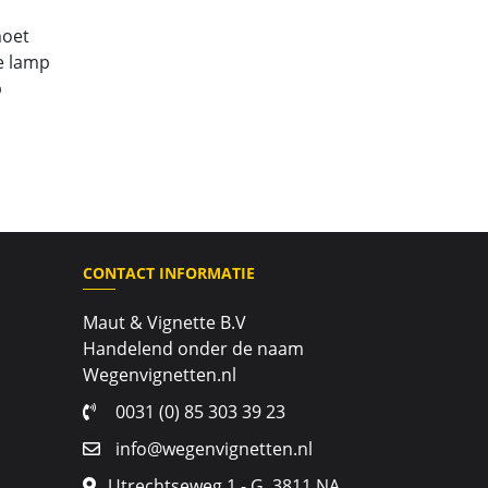
moet
e lamp
p
CONTACT INFORMATIE
Maut & Vignette B.V
Handelend onder de naam
Wegenvignetten.nl
0031 (0) 85 303 39 23
info@wegenvignetten.nl
Utrechtseweg 1 - G, 3811 NA,