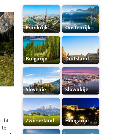
Frankrijk
Oostenrijk
Bulgarije
Duitsland
Slovenië
Slowakije
icht
Zwitserland
Hongarije
 te