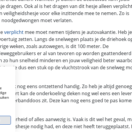
je dragen. Ook al is het dragen van dit hesje alleen verplich
 veiligheidshesje voor elke inzittende mee te nemen. Zo is
to noodgedwongen moet verlaten.
je
verplicht
mee moet nemen tijdens je autovakantie. Heb j
voertuig zetten. Langs de snelwegen plaats je de driehoek o
ige weken, zoals autowegen, is dit 100 meter. De
eweggebruikers er al van tevoren op worden geattendeerd d
en zo hun snelheid minderen en jouw veiligheid beter waarb
tst en je dus een stuk op de vluchtstrook van de snelweg m
het is ook nog eens ontzettend handig. Zo heb je altijd genoeg
e
dige
intersport kan de onderkoeling deken nog wel eens een leve
ruiken
a in je verbanddoos zit. Deze kan nog eens goed te pas komen
is!
zekerheid of alles aanwezig is. Vaak is dit wel het geval, 
n
iligheidshesje nodig had, en deze niet heeft teruggeplaatst.