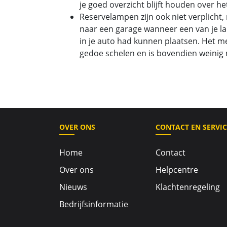
je goed overzicht blijft houden over he
Reservelampen zijn ook niet verplicht, 
naar een garage wanneer een van je l
in je auto had kunnen plaatsen. Het 
gedoe schelen en is bovendien weinig 
OVER ONS
CONTACT EN SERVIC
Home
Contact
Over ons
Helpcentre
Nieuws
Klachtenregeling
Bedrijfsinformatie