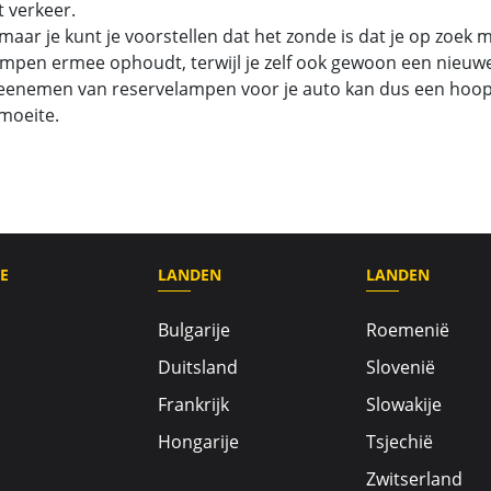
t verkeer.
maar je kunt je voorstellen dat het zonde is dat je op zoek 
ampen ermee ophoudt, terwijl je zelf ook gewoon een nieuw
meenemen van reservelampen voor je auto kan dus een hoo
moeite.
E
LANDEN
LANDEN
Bulgarije
Roemenië
Duitsland
Slovenië
Frankrijk
Slowakije
Hongarije
Tsjechië
Zwitserland