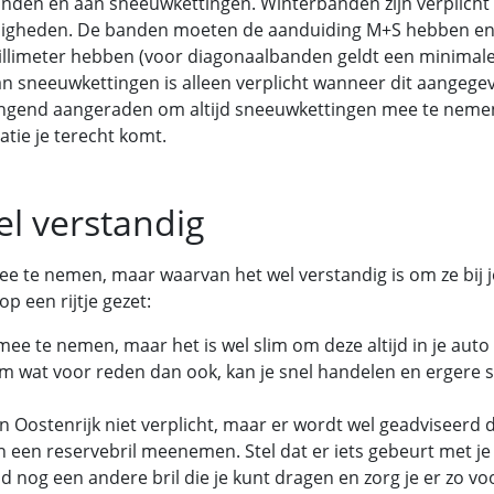
anden en aan sneeuwkettingen. Winterbanden zijn verplicht
ndigheden. De banden moeten de aanduiding M+S hebben e
illimeter hebben (voor diagonaalbanden geldt een minimal
 van sneeuwkettingen is alleen verplicht wanneer dit aangege
ngend aangeraden om altijd sneeuwkettingen mee te nemen
atie je terecht komt.
el verstandig
 mee te nemen, maar waarvan het wel verstandig is om ze bij j
 een rijtje gezet:
mee te nemen, maar het is wel slim om deze altijd in je auto
 om wat voor reden dan ook, kan je snel handelen en ergere 
 Oostenrijk niet verplicht, maar er wordt wel geadviseerd 
n een reservebril meenemen. Stel dat er iets gebeurt met je
tijd nog een andere bril die je kunt dragen en zorg je er zo vo