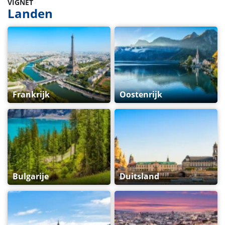
VIGNET
Landen
Frankrijk
Oostenrijk
Bulgarije
Duitsland