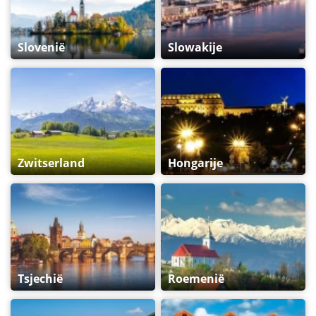
Slovenië
Slowakije
Zwitserland
Hongarije
Tsjechië
Roemenië