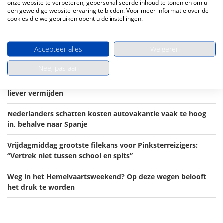
onze website te verbeteren, gepersonaliseerde inhoud te tonen en om u
een geweldige website-ervaring te bieden. Voor meer informatie over de
cookies die we gebruiken opent u de instellingen.
Ruim 8 euro voor 25 kilometer: dit zijn de duurste tolwegen
van Europa
Accepteer alles
Weigeren
Eten bestellen of inchecken in het hotel: in deze talen
redden Nederlanders zich op vakantie
Nee, pas aan
Filekalender zomervakantie 2026: deze reisdagen wil je
liever vermijden
Nederlanders schatten kosten autovakantie vaak te hoog
in, behalve naar Spanje
Vrijdagmiddag grootste filekans voor Pinksterreizigers:
“Vertrek niet tussen school en spits”
Weg in het Hemelvaartsweekend? Op deze wegen belooft
het druk te worden