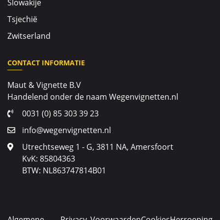
Slowakije
Tsjechië
Zwitserland
CONTACT INFORMATIE
Maut & Vignette B.V
Handelend onder de naam Wegenvignetten.nl
0031 (0) 85 303 39 23
info@wegenvignetten.nl
Utrechtseweg 1 - G, 3811 NA, Amersfoort
KvK: 85804363
BTW: NL863747814B01
Algemene
Privacy
Voorwaarden
Cookies
Herroeping