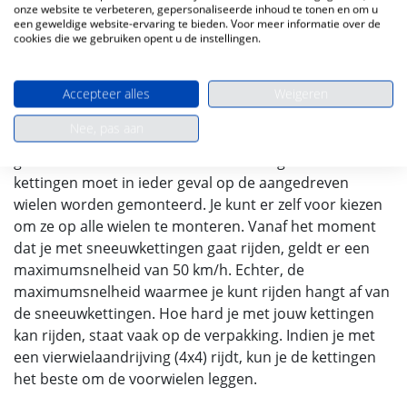
onze website te verbeteren, gepersonaliseerde inhoud te tonen en om u
een geweldige website-ervaring te bieden. Voor meer informatie over de
Wanneer je in de winter naar Oostenrijk rijdt, dien je
cookies die we gebruiken opent u de instellingen.
ten aller tijden sneeuwkettingen mee te nemen. Het is
namelijk verplicht om deze te gebruiken wanneer dit
Accepteer alles
Weigeren
wordt aangegeven met een verkeersbord. Zie je een
rond, blauw bord, waarop een autoband met een
Nee, pas aan
sneeuwketting op geïllustreerd staat, dan dien je
gebruik te maken van de sneeuwkettingen. De
kettingen moet in ieder geval op de aangedreven
wielen worden gemonteerd. Je kunt er zelf voor kiezen
om ze op alle wielen te monteren. Vanaf het moment
dat je met sneeuwkettingen gaat rijden, geldt er een
maximumsnelheid van 50 km/h. Echter, de
maximumsnelheid waarmee je kunt rijden hangt af van
de sneeuwkettingen. Hoe hard je met jouw kettingen
kan rijden, staat vaak op de verpakking. Indien je met
een vierwielaandrijving (4x4) rijdt, kun je de kettingen
het beste om de voorwielen leggen.