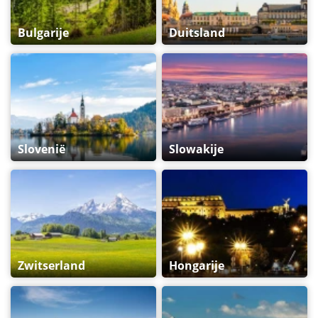
Bulgarije
Duitsland
Slovenië
Slowakije
Zwitserland
Hongarije