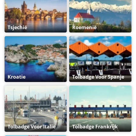
Tsjechië
Roemenië
Kroatie
Tolbadge Voor Spanje
Tolbadge Voor Italie
Tolbadge Frankrijk