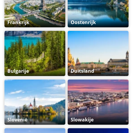
Frankrijk
Oostenrijk
Bulgarije
Duitsland
Slovenië
Slowakije