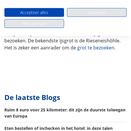
Accepteer alles
Weigeren
De dachtsteingletsjer is met 2995 meter de hoogste
Nee, pas aan
berg van oberösterreich. Eenmaal boven op de gletsjer
kun je de skywalk doen en verschillende ijsgrotten
bezoeken. De bekendste ijsgrot is de Rieseneishöhle.
Het is zeker een aanrader om de
grot te bezoeken.
De laatste Blogs
Ruim 8 euro voor 25 kilometer: dit zijn de duurste tolwegen
van Europa
Eten bestellen of inchecken in het hotel: in deze talen