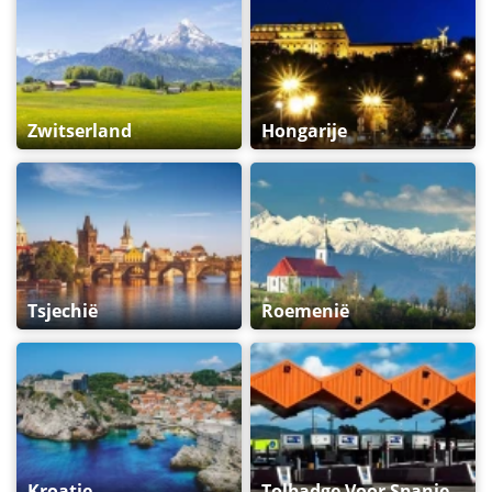
Zwitserland
Hongarije
Tsjechië
Roemenië
Kroatie
Tolbadge Voor Spanje